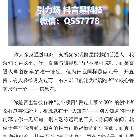
作为亲身通过电商、短视频实现阶层跨越的普通人，我
深知：在这个时代，直播与短视频早已不是可选项，而是普
通人弯道超车的唯一捷径。但为什么同样是做账号、开直
播，有人轻松月入过万，有人却只能沦为 “陪跑者”？核心答
案只有一个 —— 信息差。
你是否也曾被各种 “创业项目” 割过韭菜？80% 的创业者
都有过类似经历，根源就在于 “认知差”—— 别人知道的行业
内幕，你一无所知；别人熟练运用的工具，你闻所未闻。就
像十年前的淘宝，如今的抖音正掀起新的商业革命，而真正
的赚钱机会，从来不在 “淘金本身”，而在 “卖铲子” 的人手